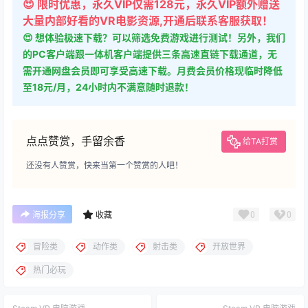
😍 限时优惠，永久VIP仅需128元，永久VIP额外赠送
大量内部好看的VR电影资源,开通后联系客服获取！
😍 想体验极速下载？可以筛选免费游戏进行测试！另外，我们
的PC客户端跟一体机客户端提供三条高速直链下载通道，无
需开通网盘会员即可享受高速下载。月费会员价格现临时降低
至18元/月，24小时内不满意随时退款！
点点赞赏，手留余香
给TA打赏
还没有人赞赏，快来当第一个赞赏的人吧！
0
0
海报分享
收藏
冒险类
动作类
射击类
开放世界
热门必玩