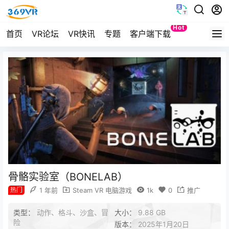
Hot
首页
VR论坛
VR快讯
专题
客户端下载
Quest
骨骼实验室（BONELAB）
热门
1 年前
Steam VR 电脑游戏
1k
0
推广
类型：
动作、格斗、沙盒、冒
大小：
9.88 GB
险
版本：
2025年1月20日