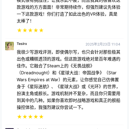
模式很有挑战性，让我乐此不疲，而且我真的很喜欢这
款游戏的方方面面！非常期待续作，但强烈建议先体验
一下这款游戏！你们打造了如此出色的VR体验，真是
太棒了！
★
★
★
★
★
Teslrx
2025年2月23日 11:04
我很少写游戏评测，即使偶尔写，也只会针对那些极其
出色或糟糕透顶的游戏。但这款游戏绝对是百年难遇的
佳作。它融合了Steam上的《无畏战舰》
（Dreadnought）和《星球大战：帝国战争》（Star
Wars Empires at War）的元素，让你感觉自己仿佛置
身于《星际迷航》、《星球大战》或《光环》的世界，
扮演主角或舰长。游戏机制并不复杂，而且你只需要用
到其中的几种。如果你喜欢即时战略游戏和真正的舰船
操控体验，我强烈建议你尝试一下。
★
★
★
★
★