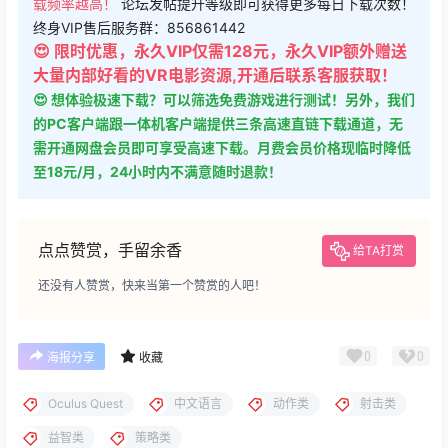
载频率越高！
论坛发帖提升等级即可获得更多每日下载次数！
终身VIP售后服务群：856861442
😍 限时优惠，永久VIP仅需128元，永久VIP额外赠送
大量内部好看的VR电影资源,开通后联系客服获取！
😍 想体验极速下载？可以筛选免费游戏进行测试！另外，我们
的PC客户端跟一体机客户端提供三条高速直链下载通道，无
需开通网盘会员即可享受高速下载。月费会员价格现临时降低
至18元/月，24小时内不满意随时退款！
点点赞赏，手留余香
给TA打赏
还没有人赞赏，快来当第一个赞赏的人吧！
0
0
海报分享
收藏
Oculus Quest
中文语言
动作类
射击类
益智类
策略类