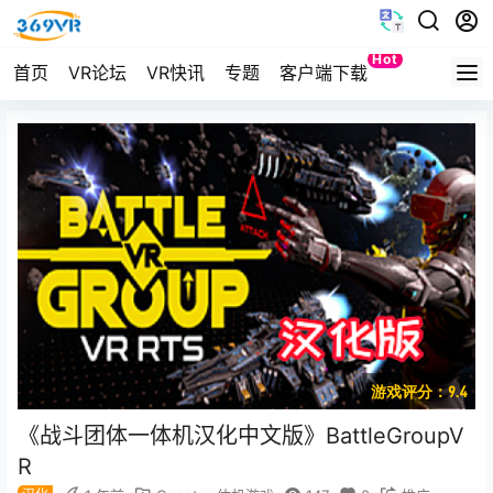
Hot
首页
VR论坛
VR快讯
专题
客户端下载
Quest
游戏评分：9.4
《战斗团体一体机汉化中文版》BattleGroupV
R