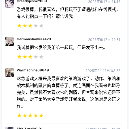
Greedyjesse2009
2025年6月7日 11:46
游戏很棒，我很喜欢，但我玩不了遭遇战和在线模式，
有人能指点一下吗？请告诉我！
★
★
★
★
★
Germanshowers420
2025年6月7日 19:31
我试着把它发给我弟弟一起玩，但是发不出去。
★
★
★
★
★
Warmachine69649
2025年2月17日 03:58
这款游戏大概是我最喜欢的策略游戏了，动作、策略和
战术机制的融合简直棒极了。就连画面在我看来也堪称
完美，虽然我不太喜欢它的剧情，但客观来说它还是不
错的。对于策略太空游戏爱好者来说，这绝对是必玩之
作。
★
★
★
★
★
Sith_Lord00_01