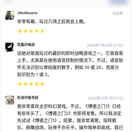
JMcMurphs
15天前
非常有趣，玩过几场之后就会上瘾。
★
★
★
★
★
凤凰闪电战
2026年1月24日 07:00
这绝对是我玩过的最好的即时战略游戏之一。它很容易
上手，尤其是在使用语音控制的情况下。不过，语音软
件无法识别以零结尾的数字，例如 10 或 20，而是分
别识别为 1 或 2。
★
★
★
★
★
伦泽尔施韦因
2025年12月7日 07:12
我非常喜欢太空科幻游戏。不过，《博德之门1》已经
有些年头了，《博德之门2》也即将发售。所以我决定
先试试《博德之门1》。结果，我非常满意。指挥舰
队、俯瞰战场，玩得不亦乐乎。操作简单却高效。我已