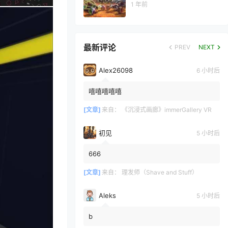
1 年前
最新评论
PREV
NEXT
Alex26098
6 小时后
嘻嘻嘻嘻嘻
[文章]
来自：
《沉浸式画廊》immerGallery VR
初见
5 小时后
666
[文章]
来自：
理发师（Shave and Stuff）
Aleks
5 小时后
b