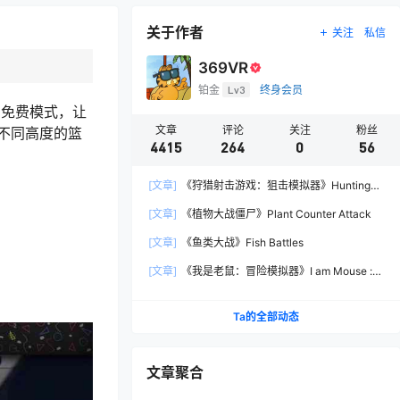
关于作者
关注
私信
369VR
铂金
Lv3
终身会员
的免费模式，让
文章
评论
关注
粉丝
不同高度的篮
4415
264
0
56
[文章]
《狩猎射击游戏：狙击模拟器》Hunting
Shooter: Sniper Simulator
[文章]
《植物大战僵尸》Plant Counter Attack
[文章]
《鱼类大战》Fish Battles
[文章]
《我是老鼠：冒险模拟器》I am Mouse :
Adventure Simulator
Ta的全部动态
文章聚合