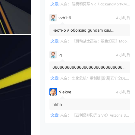
[文章]
来自：
瑞克和莫蒂 VR（RickandMorty:VirtualRick-ality）
vvb1-6
4 小时后
честно я обожаю gundam сам
собирал модельку rx78-2 rg жаль что
1/144 а так я пропустил хайп данно...
[文章]
来自：
《机动战士高达：银色幻影》Mobile Suit Gundam: Silver Phantom
lg
4 小时后
6666666666666666666666666666666
6666666
[文章]
来自：
生化危机4 重制版|国语|豪华全DLC（Resident Evil 4 VR）
Niekye
4 小时后
hhhh
[文章]
来自：
《亚利桑那阳光 2 VR》Arizona Sunshine® 2