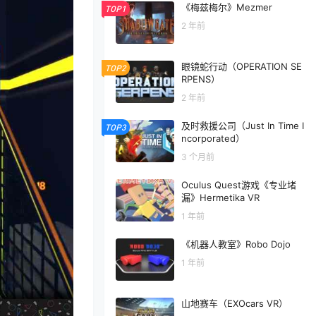
《梅兹梅尔》Mezmer
TOP1
2 年前
眼镜蛇行动（OPERATION SE
TOP2
RPENS）
2 年前
及时救援公司（Just In Time I
TOP3
ncorporated）
3 个月前
Oculus Quest游戏《专业堵
漏》Hermetika VR
1 年前
《机器人教室》Robo Dojo
1 年前
山地赛车（EXOcars VR）