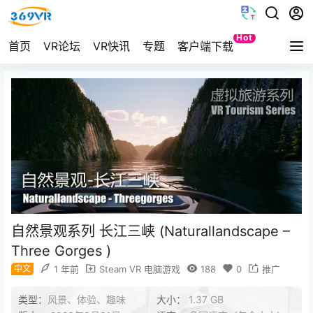
Hot
首页
VR论坛
VR快讯
专题
客户端下载
Quest
自然景观系列 长江三峡 (Naturallandscape –
Three Gorges )
中文
1 年前
Steam VR 电脑游戏
188
0
推广
类型：
风景、体验、趣味
大小：
1.37 GB