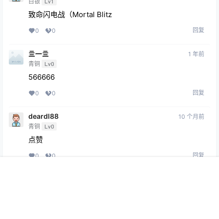
白银
Lv1
致命闪电战（Mortal Blitz
回复
0
0
亖一亖
1 年前
青铜
Lv0
566666
回复
0
0
deardl88
10 个月前
青铜
Lv0
点赞
回复
0
0
首页
专题
会员
搜索
菜单
我的
Copyright © 2026
369VR
查询 29 次，耗时 0.3619 秒