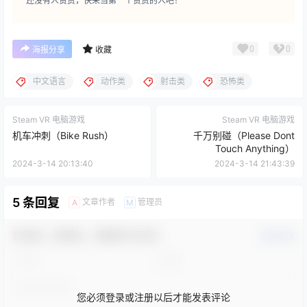
还没有人赞赏，快来当第一个赞赏的人吧！
0
0
海报分享
收藏
中文语言
动作类
射击类
恐怖类
Steam VR 电脑游戏
Steam VR 电脑游戏
机车冲刺（Bike Rush）
千万别碰（Please Dont
Touch Anything）
2024-3-14 20:13:40
2024-3-14 21:43:39
5 条回复
文章作者
管理员
A
M
欢迎您，新朋友，感谢参与互动！
确认修改
您必须登录或注册以后才能发表评论