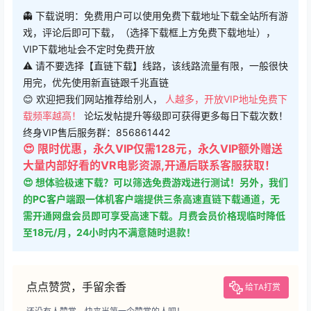
👻 下载说明：免费用户可以使用免费下载地址下载全站所有游
戏，评论后即可下载，（选择下载框上方免费下载地址），
VIP下载地址会不定时免费开放
⚠ 请不要选择【直链下载】线路，该线路流量有限，一般很快
用完，优先使用新直链跟千兆直链
😊 欢迎把我们网站推荐给别人，
人越多，开放VIP地址免费下
载频率越高！
论坛发帖提升等级即可获得更多每日下载次数！
终身VIP售后服务群：856861442
😍 限时优惠，永久VIP仅需128元，永久VIP额外赠送
大量内部好看的VR电影资源,开通后联系客服获取！
😍 想体验极速下载？可以筛选免费游戏进行测试！另外，我们
的PC客户端跟一体机客户端提供三条高速直链下载通道，无
需开通网盘会员即可享受高速下载。月费会员价格现临时降低
至18元/月，24小时内不满意随时退款！
点点赞赏，手留余香
给TA打赏