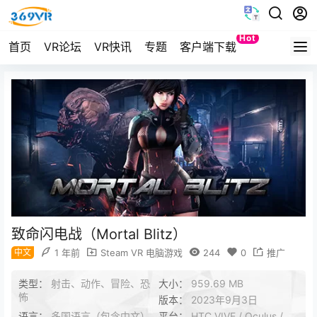
Hot
首页
VR论坛
VR快讯
专题
客户端下载
Quest
致命闪电战（Mortal Blitz）
中文
1 年前
Steam VR 电脑游戏
244
0
推广
类型：
射击、动作、冒险、恐
大小：
959.69 MB
怖
版本：
2023年9月3日
语言：
多国语言（包含中文）
平台：
HTC VIVE / Oculus /