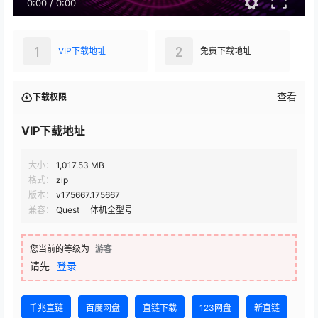
0:00
/
0:00
1
2
VIP下载地址
免费下载地址
查看
下载权限
VIP下载地址
大小：
1,017.53 MB
格式：
zip
版本：
v175667.175667
兼容：
Quest 一体机全型号
您当前的等级为
游客
请先
登录
千兆直链
百度网盘
直链下载
123网盘
新直链