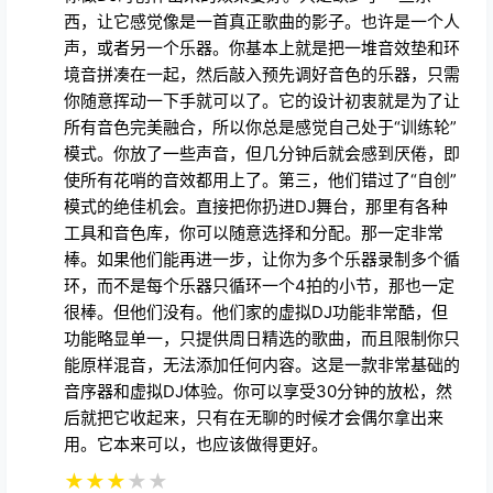
西，让它感觉像是一首真正歌曲的影子。也许是一个人
声，或者另一个乐器。你基本上就是把一堆音效垫和环
境音拼凑在一起，然后敲入预先调好音色的乐器，只需
你随意挥动一下手就可以了。它的设计初衷就是为了让
所有音色完美融合，所以你总是感觉自己处于“训练轮”
模式。你放了一些声音，但几分钟后就会感到厌倦，即
使所有花哨的音效都用上了。第三，他们错过了“自创”
模式的绝佳机会。直接把你扔进DJ舞台，那里有各种
工具和音色库，你可以随意选择和分配。那一定非常
棒。如果他们能再进一步，让你为多个乐器录制多个循
环，而不是每个乐器只循环一个4拍的小节，那也一定
很棒。但他们没有。他们家的虚拟DJ功能非常酷，但
功能略显单一，只提供周日精选的歌曲，而且限制你只
能原样混音，无法添加任何内容。这是一款非常基础的
音序器和虚拟DJ体验。你可以享受30分钟的放松，然
后就把它收起来，只有在无聊的时候才会偶尔拿出来
用。它本来可以，也应该做得更好。
★
★
★
★
★