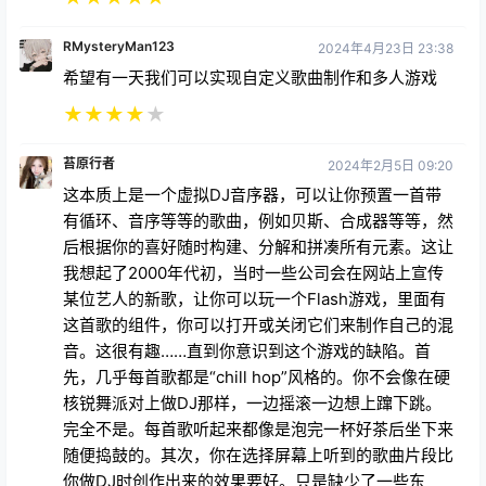
RMysteryMan123
2024年4月23日 23:38
希望有一天我们可以实现自定义歌曲制作和多人游戏
★
★
★
★
★
苔原行者
2024年2月5日 09:20
这本质上是一个虚拟DJ音序器，可以让你预置一首带
有循环、音序等等的歌曲，例如贝斯、合成器等等，然
后根据你的喜好随时构建、分解和拼凑所有元素。这让
我想起了2000年代初，当时一些公司会在网站上宣传
某位艺人的新歌，让你可以玩一个Flash游戏，里面有
这首歌的组件，你可以打开或关闭它们来制作自己的混
音。这很有趣……直到你意识到这个游戏的缺陷。首
先，几乎每首歌都是“chill hop”风格的。你不会像在硬
核锐舞派对上做DJ那样，一边摇滚一边想上蹿下跳。
完全不是。每首歌听起来都像是泡完一杯好茶后坐下来
随便捣鼓的。其次，你在选择屏幕上听到的歌曲片段比
你做DJ时创作出来的效果要好。只是缺少了一些东