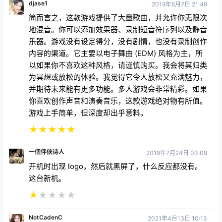
djase1
2019年6月7日 21:49
简而言之，这款游戏提供了大量歌曲，并允许你无限次
地混音。你可以添加效果器、录制短音符序列以及静音
乐器。游戏没有设定得分，没有剧情，也没有录制创作
内容的渠道。它主要以电子舞曲 (EDM) 风格为主，所
以如果你不喜欢这种风格，请谨慎购买。我会将其归类
为冥想或放松的体验。我觉得它令人放松又充满魅力，
并期待未来能有更多功能。多人游戏会非常精彩。如果
你喜欢创作声音和演奏音乐，这款游戏绝对物有所值。
游戏上手简单，但深度却出乎意料。
★
★
★
★
★
一個伴俠诗人
2019年7月24日 03:09
开机时出现 logo，然后就黑屏了，什么反应都没有。
这台新机。
★
★
★
★
★
NotCadenC
2021年4月13日 10:13