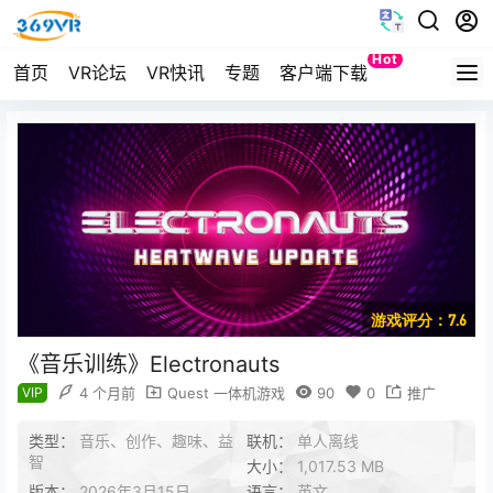
Hot
首页
VR论坛
VR快讯
专题
客户端下载
Quest
游戏评分：7.6
《音乐训练》Electronauts
VIP
4 个月前
Quest 一体机游戏
90
0
推广
类型：
音乐、创作、趣味、益
联机：
单人离线
智
大小：
1,017.53 MB
版本：
2026年3月15日
语言：
英文