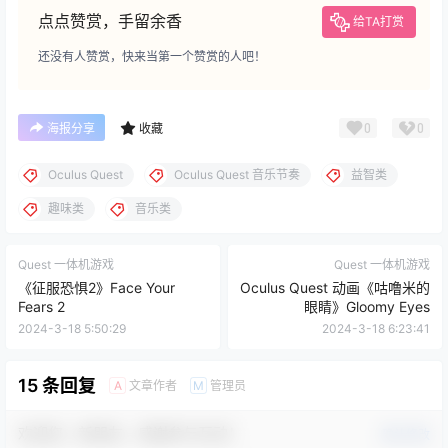
点点赞赏，手留余香
给TA打赏
还没有人赞赏，快来当第一个赞赏的人吧！
0
0
海报分享
收藏
Oculus Quest
Oculus Quest 音乐节奏
益智类
趣味类
音乐类
Quest 一体机游戏
Quest 一体机游戏
《征服恐惧2》Face Your
Oculus Quest 动画《咕噜米的
Fears 2
眼睛》Gloomy Eyes
2024-3-18 5:50:29
2024-3-18 6:23:41
15 条回复
文章作者
管理员
A
M
欢迎您，新朋友，感谢参与互动！
确认修改