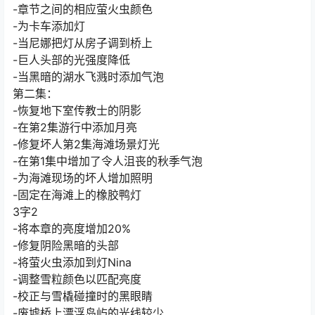
-章节之间的相应萤火虫颜色
-为卡车添加灯
-当尼娜把灯从房子调到桥上
-巨人头部的光强度降低
-当黑暗的湖水飞溅时添加气泡
第二集：
-恢复地下室传教士的阴影
-在第2集游行中添加月亮
-修复坏人第2集海滩场景灯光
-在第1集中增加了令人沮丧的秋季气泡
-为海滩现场的坏人增加照明
-固定在海滩上的橡胶鸭灯
3字2
-将本章的亮度增加20%
-修复阴险黑暗的头部
-将萤火虫添加到灯Nina
-调整雪粒颜色以匹配亮度
-校正与雪橇碰撞时的黑眼睛
-废墟桥上漂浮岛屿的光线较少