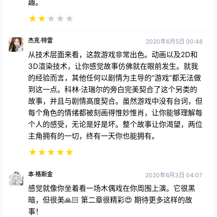
趣。
★
★
★
★
★
杰克·特雷
2020年6月5日 00:48
从技术层面来看，这款游戏非常出色。动画以及2D和
3D渲染技术，让你感觉故事仿佛就在眼前发生。就我
的经验而言，其他任何以剧情为主导的“游戏”都无法做
到这一点。科林·法瑞尔的旁白完美契合了这个另类的
故事，并且与剧情高度契合。虽然游戏中没有台词，但
每个角色的情绪都被刻画得惟妙惟肖，让你能够理解每
个人的感受，无论是好是坏。整个故事让你渴望，两位
主角拥有的一切，终有一天你也能拥有。
★
★
★
★
★
本·格斯金
2020年6月3日 04:07
感觉就像你坐着看一场木偶戏在你周围上演。它很黑
暗，但很美🙏🏻 第二章很精彩😍 期待更多这样的故
事！