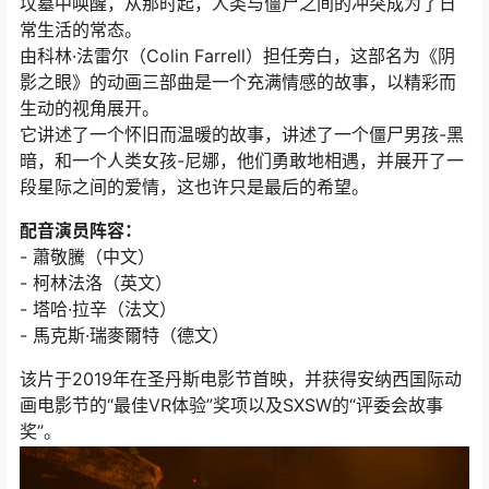
坟墓中唤醒，从那时起，人类与僵尸之间的冲突成为了日
常生活的常态。
由科林·法雷尔（Colin Farrell）担任旁白，这部名为《阴
影之眼》的动画三部曲是一个充满情感的故事，以精彩而
生动的视角展开。
它讲述了一个怀旧而温暖的故事，讲述了一个僵尸男孩-黑
暗，和一个人类女孩-尼娜，他们勇敢地相遇，并展开了一
段星际之间的爱情，这也许只是最后的希望。
配音演员阵容：
- 蕭敬騰（中文）
- 柯林法洛（英文）
- 塔哈·拉辛（法文）
- 馬克斯·瑞麥爾特（德文）
该片于2019年在圣丹斯电影节首映，并获得安纳西国际动
画电影节的“最佳VR体验”奖项以及SXSW的“评委会故事
奖”。