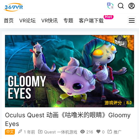
Hot
首页
VR论坛
VR快讯
专题
客户端下载
Quest
游戏评分：8.0
Oculus Quest 动画《咕噜米的眼睛》Gloomy
Eyes
中文
1 年前
Quest 一体机游戏
216
0
推广