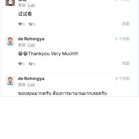
青铜
Lv0
试试看
回复
0
0
de Rohingya
5 个月前
青铜
Lv0
😁😁Thankyou Very Much!!!
回复
0
0
de Rohingya
5 个月前
青铜
Lv0
ขอบคุณมากครับ ต้องการมานานมากเลยครับ
回复
0
0
首页
专题
会员
搜索
菜单
我的
Copyright © 2026
369VR