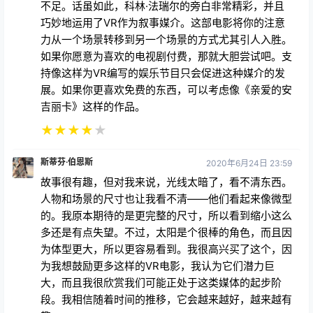
不足。话虽如此，科林·法瑞尔的旁白非常精彩，并且
巧妙地运用了VR作为叙事媒介。这部电影将你的注意
力从一个场景转移到另一个场景的方式尤其引人入胜。
如果你愿意为喜欢的电视剧付费，那就大胆尝试吧。支
持像这样为VR编写的娱乐节目只会促进这种媒介的发
展。如果你更喜欢免费的东西，可以考虑像《亲爱的安
吉丽卡》这样的作品。
★
★
★
★
★
斯蒂芬·伯恩斯
2020年6月24日 23:59
故事很有趣，但对我来说，光线太暗了，看不清东西。
人物和场景的尺寸也让我看不清——他们看起来像微型
的。我原本期待的是更完整的尺寸，所以看到缩小这么
多还是有点失望。不过，太阳是个很棒的角色，而且因
为体型更大，所以更容易看到。我很高兴买了这个，因
为我想鼓励更多这样的VR电影，我认为它们潜力巨
大，而且我很欣赏我们可能正处于这类媒体的起步阶
段。我相信随着时间的推移，它会越来越好，越来越有