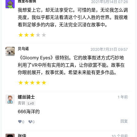
雅里布鲁纳
2021年5月14日 07:26
我想爱上它，却无法享受它。可惜的是，无论我怎么调
亮度，我似乎都无法看清这个引人入胜的世界。我很难
看到足够多的内容，无法完全沉浸在故事中。
★
★
★
★
★
贝乌诺
2020年7月31日 09:57
《Gloomy Eyes》很特别。它的故事叙述方式巧妙地
利用了VR中所有实用的工具，让你欲罢不能。故事在
你眼前展开，叙事优美。希望未来能有更多作品。
★
★
★
★
★
螺丝骑士
1 年前
青铜
Lv0
666海洋的
回复
0
0
张佳
10 个月前