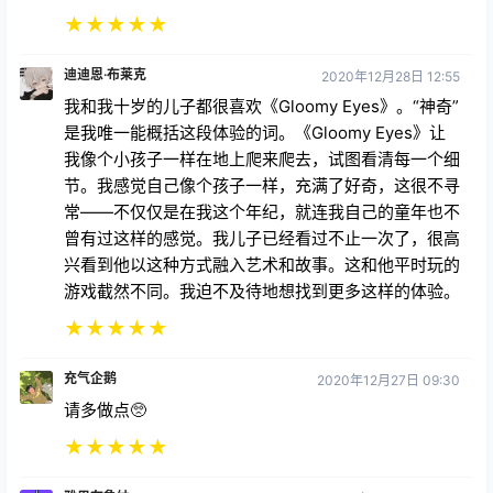
★
★
★
★
★
迪迪恩·布莱克
2020年12月28日 12:55
我和我十岁的儿子都很喜欢《Gloomy Eyes》。“神奇”
是我唯一能概括这段体验的词。《Gloomy Eyes》让
我像个小孩子一样在地上爬来爬去，试图看清每一个细
节。我感觉自己像个孩子一样，充满了好奇，这很不寻
常——不仅仅是在我这个年纪，就连我自己的童年也不
曾有过这样的感觉。我儿子已经看过不止一次了，很高
兴看到他以这种方式融入艺术和故事。这和他平时玩的
游戏截然不同。我迫不及待地想找到更多这样的体验。
★
★
★
★
★
充气企鹅
2020年12月27日 09:30
请多做点🥺
★
★
★
★
★