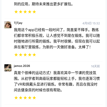
到的应用，期待未来推出更多扩展包。
★
★
★
★
★
TjTjay
4月9日 15:32
我用这个app已经有一段时间了，简直爱不释手。教练
们都非常积极乐观，让人感觉不到是在锻炼。我可以随
时随地进行所需的锻炼。我平时很懒，但现在我可以起
床在客厅里锻炼，为新的一天做好准备。太棒了！
★
★
★
★
★
jamoz.2026
16天前
真是个很棒的运动方式！我喜欢其中一节课的竞技氛
围。从初学者到高级玩家都能轻松上手，我也逐渐习惯
了VR和佩戴头显进行锻炼。非常有趣，而且在我没时
间去健身房的时候也很有帮助。
★
★
★
★
★