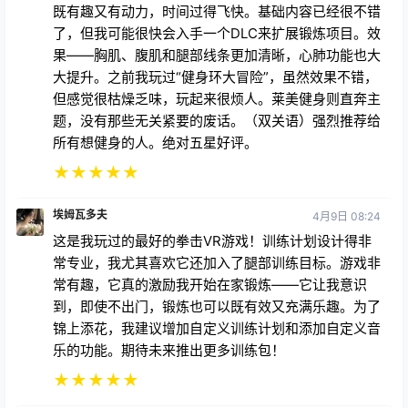
既有趣又有动力，时间过得飞快。基础内容已经很不错
了，但我可能很快会入手一个DLC来扩展锻炼项目。效
果——胸肌、腹肌和腿部线条更加清晰，心肺功能也大
大提升。之前我玩过“健身环大冒险”，虽然效果不错，
但感觉很枯燥乏味，玩起来很烦人。莱美健身则直奔主
题，没有那些无关紧要的废话。（双关语）强烈推荐给
所有想健身的人。绝对五星好评。
★
★
★
★
★
埃姆瓦多夫
4月9日 08:24
这是我玩过的最好的拳击VR游戏！训练计划设计得非
常专业，我尤其喜欢它还加入了腿部训练目标。游戏非
常有趣，它真的激励我开始在家锻炼——它让我意识
到，即使不出门，锻炼也可以既有效又充满乐趣。为了
锦上添花，我建议增加自定义训练计划和添加自定义音
乐的功能。期待未来推出更多训练包！
★
★
★
★
★