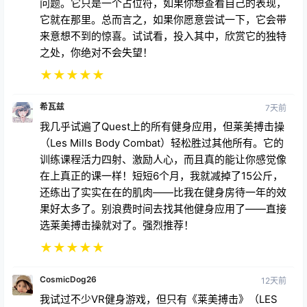
问题。它只是一个占位符，如果你想查看自己的表现，
它就在那里。总而言之，如果你愿意尝试一下，它会带
来意想不到的惊喜。试试看，投入其中，欣赏它的独特
之处，你绝对不会失望！
★
★
★
★
★
希瓦兹
7天前
我几乎试遍了Quest上的所有健身应用，但莱美搏击操
（Les Mills Body Combat）轻松胜过其他所有。它的
训练课程活力四射、激励人心，而且真的能让你感觉像
在上真正的课一样！短短6个月，我就减掉了15公斤，
还练出了实实在在的肌肉——比我在健身房待一年的效
果好太多了。别浪费时间去找其他健身应用了——直接
选莱美搏击操就对了。强烈推荐！
★
★
★
★
★
CosmicDog26
12天前
我试过不少VR健身游戏，但只有《莱美搏击》（LES