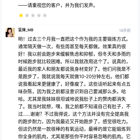
——请重视您的客户，并为我们发声。
★
★
★
★
★
氢弹_MB
18天前
哟！过去三个月我一直把这个作为我的主要锻炼方式。
通常隔天做一次，有些周甚至每天都做。效果真的很
好！我以前会跑步来缓解焦虑和抑郁，但冬天和多雨的
时候跑步就比较困难。所以我就改用这个了。说真的，
最近我的家人和朋友都说我身材变好了。他们问我是不
是跑步了，我就说我每天就做10-20分钟左右。他们都
说我看起来更健康了，好像瘦了。这些话听起来有点五
味杂陈，因为我之前都没意识到自己要减那么多。哈
哈。尤其是我妹妹很坦诚地说我肚子上的赘肉都消失
了。我当时就想，嘿，我之前都不知道自己有肚子，不
过……谢谢？不过我得说，这个方法并没有完全提高我
的跑步耐力，因为我最近又开始跑步了，感觉很吃力。
但这仍然是一款很棒的有氧运动，最棒的是它能锻炼到
你全身的肌肉，尤其是那些你平时容易忽略的肌肉。它