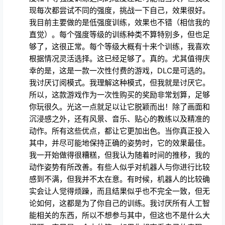
现每次都尝试不同的强度，挑战一下自己，效果很好。
我目前主要做的是低强度训练，效果也不错（相信我的
直觉）。每个强度等级的训练种类不算特别多，但也足
够了，这很正常。每个等级大概有十来个训练，我喜欢
根据情况灵活选择。这已经足够了。真的。尤其值得庆
幸的是，这是一款一次性付费的游戏，DLC是可选的。
我讨厌订阅模式。我理解这种模式，但我就是讨厌它。
所以，这款游戏作为一次性购买的奖励非常划算，足够
你玩很久。光这一点就足以让它脱颖而出！除了画面和
沉浸感之外，还有风景、音乐、贴心的教练以及精准的
动作。所有这些优点，都让它更加出色。当你真正投入
其中，并尽可能地保持正确的姿势时，它的效果最佳。
我一开始做得很糟糕，但我认为随着时间的推移，我的
动作姿势有所改善。有些人似乎对机器人与你进行比较
感到不满，但我并不太在意。有时候，机器人的比较确
实会让人觉得烦躁，而且结果似乎也不完全一致，但无
论如何，这都是为了你自己的训练。我讨厌所有人工智
能相关的东西，所以不想参与其中，但这也不是什么大