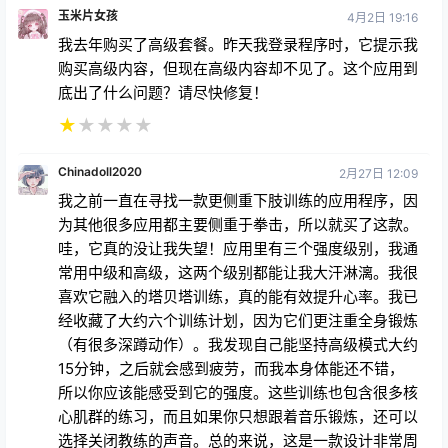
玉米片女孩
4月2日 19:16
我去年购买了高级套餐。昨天我登录程序时，它提示我
购买高级内容，但现在高级内容却不见了。这个应用到
底出了什么问题？请尽快修复！
★
★
★
★
★
Chinadoll2020
2月27日 12:09
我之前一直在寻找一款更侧重下肢训练的应用程序，因
为其他很多应用都主要侧重于拳击，所以就买了这款。
哇，它真的没让我失望！应用里有三个强度级别，我通
常用中级和高级，这两个级别都能让我大汗淋漓。我很
喜欢它融入的塔贝塔训练，真的能有效提升心率。我已
经收藏了大约六个训练计划，因为它们更注重全身锻炼
（有很多深蹲动作）。我发现自己能坚持高级模式大约
15分钟，之后就会感到疲劳，而我本身体能还不错，
所以你应该能感受到它的强度。这些训练也包含很多核
心肌群的练习，而且如果你只想跟着音乐锻炼，还可以
选择关闭教练的声音。总的来说，这是一款设计非常周