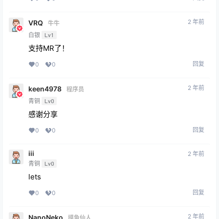
2 年前
VRQ
牛牛
白银
Lv1
支持MR了！
回复
0
0
2 年前
keen4978
程序员
青铜
Lv0
感谢分享
回复
0
0
iii
2 年前
青铜
Lv0
lets
回复
0
0
2 年前
NanoNeko
摸鱼仙人