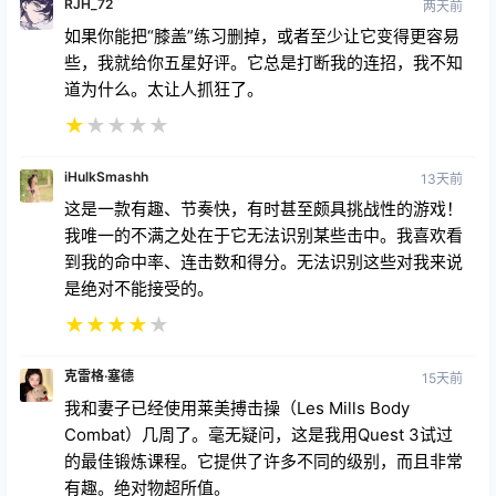
RJH_72
两天前
如果你能把“膝盖”练习删掉，或者至少让它变得更容易
些，我就给你五星好评。它总是打断我的连招，我不知
道为什么。太让人抓狂了。
★
★
★
★
★
iHulkSmashh
13天前
这是一款有趣、节奏快，有时甚至颇具挑战性的游戏！
我唯一的不满之处在于它无法识别某些击中。我喜欢看
到我的命中率、连击数和得分。无法识别这些对我来说
是绝对不能接受的。
★
★
★
★
★
克雷格·塞德
15天前
我和妻子已经使用莱美搏击操（Les Mills Body
Combat）几周了。毫无疑问，这是我用Quest 3试过
的最佳锻炼课程。它提供了许多不同的级别，而且非常
有趣。绝对物超所值。