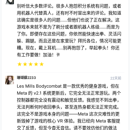
别听信大多数评论。很多人抱怨积分系统有问题，或者
用机器人代替真人，还有时不时冒出来的评论。我知道
这确实是很多人的问题……但他们也说了正在解决。这
游戏本来就不是为了刷分或者跟机器人练级……而是为
了你。即便存在这些问题，你依然能快速出拳、灵活闪
躲、踢腿。而且还是在家里玩？拜托各位，情况可能更
糟。现在，戴上耳机……别再抱怨了，举起拳头！你还
有工作要做！加油！🥂
★
★
★
★
★
珊瑚貘2233
22天前
Les Mills Bodycombat 是一款优秀的健身游戏，但在
Meta 的 v2.1 系统更新后，它完全无法正常游玩。两个
控制器都完全没有震动和触觉反馈。我感觉不到出拳，
无法判断何时收回拳头，甚至连热身都无法正常完成。
这完全不是游戏本身的问题——Meta 这次灾难性的更
新毁掉了游戏的核心 VR 体验。我已经向 Meta 客服提
交了反馈，但至今杳无音信。请不要效仿他们的做法