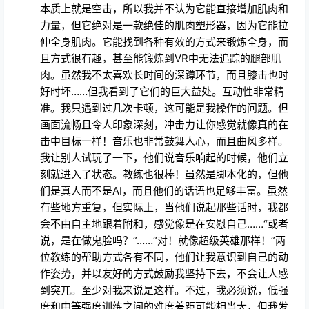
本质上就是空击，所以我并不认为它能直接增加肌肉和
力量，但它绝对是一款绝佳的肌肉塑形器，因为它能拉
伸全身肌肉。它能找到各种有效的方式来锻炼全身，而
且方式很有趣，甚至能锻炼到VR中无法追踪的腿部肌
肉。虽然我不太喜欢长时间的深蹲环节，而且膝击也时
好时坏……但我看到了它们的巨大益处。互动性非常精
准。我只遇到过几次卡顿，这可能是我操作的问题。但
画面流畅且令人印象深刻，冲击力让你感觉就像真的在
击中目标一样！音乐也非常鼓舞人心，而且曲风多样。
我让别人试玩了一下，他们说音乐响起的时候，他们立
刻就进入了状态。教练也很棒！虽然是脚本化的，但他
们是真人而不是AI，而且他们的话语也足够丰富。虽然
有些地方重复，但实际上，当他们说起那些话时，我都
会不由自主地跟着附和，感觉像是在安慰自己……“或者
说，是在做鬼脸吗？”……“对！就像超级英雄那样！”两
位教练的帮助方式各有不同，他们让我意识到自己的动
作姿势，并以友好的方式鼓励我坚持下去，不会让人感
到突兀。至少对我来说是这样。不过，我必须说，低强
度和中等强度训练之间的难度差距可能相当大，但我发