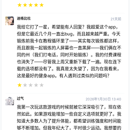
★
★
★
★
★
迪格比杜
21天前
我给它打了一星，希望能有人回复？我超爱这个app，
但是它最近几个月一直出bug，而且越来越严重。今天
锻炼前我卡在教程循环里了——其实每次锻炼都这样，
而且跟我一起锻炼的人屏幕也一直黑屏——我们俩在不
同的州（我们打电话，同时开始锻炼）。我的付费课程
也消失了——尽管我上周又重新下载了一遍。现在连下
载的选项都没有了。我真是太失望了，因为在我看来，
这是最好的健身app。有人遇到过类似的问题吗？
★
★
★
★
★
过气
2026年1月30日 13:40
我第一次玩这款游戏的时候就被它深深吸引了，现在依
然如此。如果游戏能增加一些自定义选项就更好了。我
知道大多数人为了提升体能，都希望训练强度和时间能
够不断增加。但我年纪大了，平时很少运动。我想要的