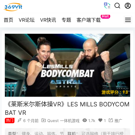
Hot
首页
VR论坛
VR快讯
专题
客户端下载
Quest
游戏评分：9.0
《莱斯米尔斯体操VR》LES MILLS BODYCOM
BAT VR
热门
6 个月前
Quest 一体机游戏
1.7k
1
推广
类型：
健身、运动、锻炼、节
联机：
可选网络（用于排行榜