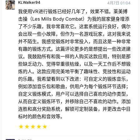
KLWalker94
4月7日 01:04
我使用VR进行锻炼已经好几年了，效果不错。莱美搏
击操（Les Mills Body Combat）为我的居家健身增添
了不少乐趣，我非常喜欢它。这套系统运行良好，偶尔
会出现一些小故障，但作为一名游戏玩家，这对我来说
并不陌生。我感觉锻炼时非常投入，而且这是一种非常
有趣的锻炼方式。这篇评论更多的是想提出一些改进建
议。我鼓励所有和我一样的人购买这款应用，特别是那
些缺乏动力、觉得举重很枯燥，以及一天工作后不想锻
炼的人。这款应用完美地平衡了趣味性、竞技性和运动
的乐趣。我希望看到以下改进：可自定义的锻炼音乐，
例如添加音乐包和歌曲，供用户为每个锻炼环节选择；
自定义锻炼模式，用户可以选择自己喜欢的动作类型，
从而自定义锻炼环节，并移除自己不喜欢的动作。添加
连胜和高分奖励系统，解锁可定制装备，并更改击中目
标时的颜色和音效等。
★
★
★
★
★