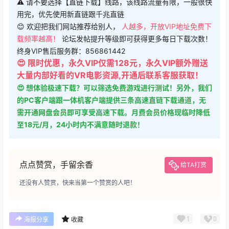
⚠ 请不要选择【直链下载】线路，该线路流量有限，一般很快
用完，优先使用新直链跟千兆直链
😊 欢迎把我们网站推荐给别人，
人越多，开放VIP地址免费下
载频率越高！
论坛发帖提升等级即可获得更多每日下载次数！
终身VIP售后服务群：856861442
😍 限时优惠，永久VIP仅需128元，永久VIP额外赠送
大量内部好看的VR电影资源,开通后联系客服获取！
😍 想体验极速下载？可以筛选免费游戏进行测试！另外，我们
的PC客户端跟一体机客户端提供三条高速直链下载通道，无
需开通网盘会员即可享受高速下载。月费会员价格现临时降低
至18元/月，24小时内不满意随时退款！
点点赞赏，手留余香
给TA打赏
还没有人赞赏，快来当第一个赞赏的人吧！
1
0
海报分享
收藏