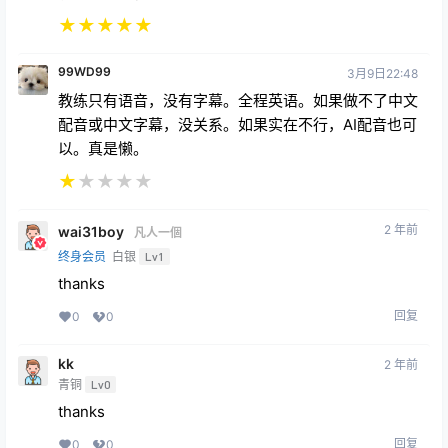
★
★
★
★
★
99WD99
3月9日22:48
教练只有语音，没有字幕。全程英语。如果做不了中文
配音或中文字幕，没关系。如果实在不行，AI配音也可
以。真是懒。
★
★
★
★
★
2 年前
wai31boy
凡人一個
终身会员
白银
Lv1
thanks
回复
0
0
kk
2 年前
青铜
Lv0
thanks
回复
0
0