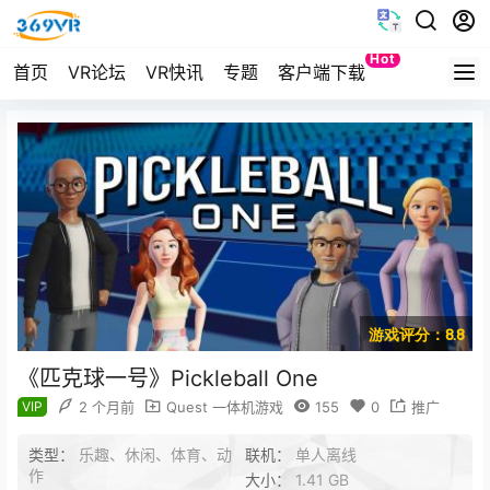
Hot
首页
VR论坛
VR快讯
专题
客户端下载
Quest
游戏评分：8.8
《匹克球一号》Pickleball One
VIP
2 个月前
Quest 一体机游戏
155
0
推广
类型：
乐趣、休闲、体育、动
联机：
单人离线
作
大小：
1.41 GB