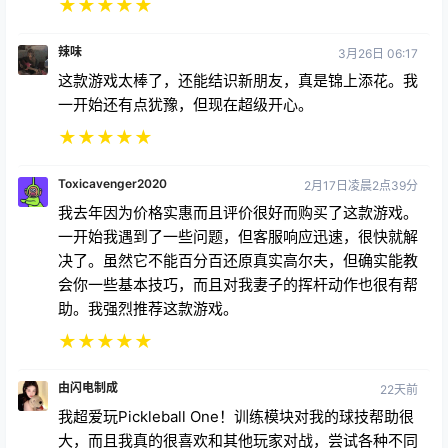
★
★
★
★
★
辣味
3月26日 06:17
这款游戏太棒了，还能结识新朋友，真是锦上添花。我
一开始还有点犹豫，但现在超级开心。
★
★
★
★
★
Toxicavenger2020
2月17日凌晨2点39分
我去年因为价格实惠而且评价很好而购买了这款游戏。
一开始我遇到了一些问题，但客服响应迅速，很快就解
决了。虽然它不能百分百还原真实高尔夫，但确实能教
会你一些基本技巧，而且对我妻子的挥杆动作也很有帮
助。我强烈推荐这款游戏。
★
★
★
★
★
由闪电制成
22天前
我超爱玩Pickleball One！训练模块对我的球技帮助很
大，而且我真的很喜欢和其他玩家对战，尝试各种不同