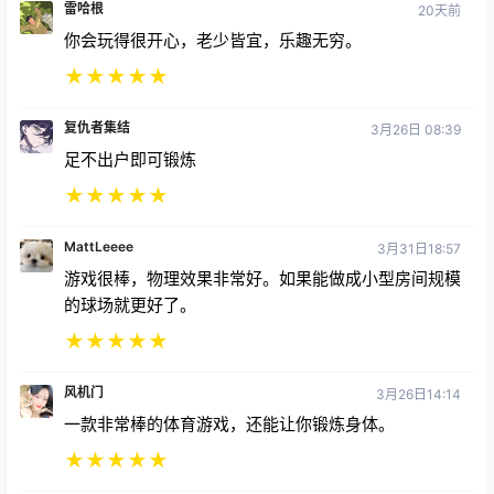
雷哈根
20天前
你会玩得很开心，老少皆宜，乐趣无穷。
★
★
★
★
★
复仇者集结
3月26日 08:39
足不出户即可锻炼
★
★
★
★
★
MattLeeee
3月31日18:57
游戏很棒，物理效果非常好。如果能做成小型房间规模
的球场就更好了。
★
★
★
★
★
风机门
3月26日14:14
一款非常棒的体育游戏，还能让你锻炼身体。
★
★
★
★
★