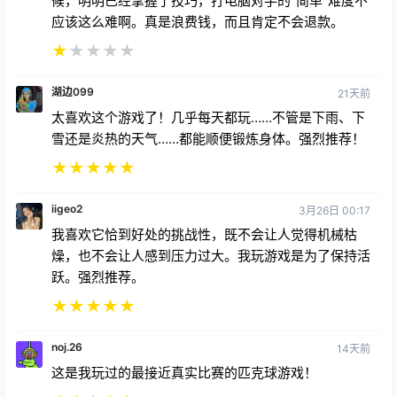
候，明明已经掌握了技巧，打电脑对手的“简单”难度不
应该这么难啊。真是浪费钱，而且肯定不会退款。
★
★
★
★
★
湖边099
21天前
太喜欢这个游戏了！几乎每天都玩……不管是下雨、下
雪还是炎热的天气……都能顺便锻炼身体。强烈推荐！
★
★
★
★
★
iigeo2
3月26日 00:17
我喜欢它恰到好处的挑战性，既不会让人觉得机械枯
燥，也不会让人感到压力过大。我玩游戏是为了保持活
跃。强烈推荐。
★
★
★
★
★
noj.26
14天前
这是我玩过的最接近真实比赛的匹克球游戏！