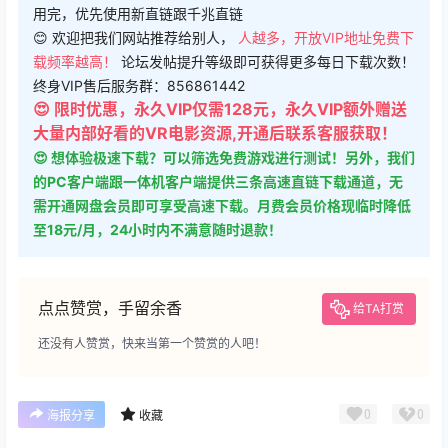
用完，优先使用新直链跟千兆直链
😊 欢迎把我们网站推荐给别人，
人越多，开放VIP地址免费下
载频率越高！
论坛发帖提升等级即可获得更多每日下载次数！
终身VIP售后服务群：856861442
😍 限时优惠，永久VIP仅需128元，永久VIP额外赠送
大量内部好看的VR电影资源,开通后联系客服获取！
😍 想体验极速下载？可以筛选免费游戏进行测试！另外，我们
的PC客户端跟一体机客户端提供三条高速直链下载通道，无
需开通网盘会员即可享受高速下载。月费会员价格现临时降低
至18元/月，24小时内不满意随时退款！
点点赞赏，手留余香
给TA打赏
还没有人赞赏，快来当第一个赞赏的人吧！
0
0
海报分享
收藏