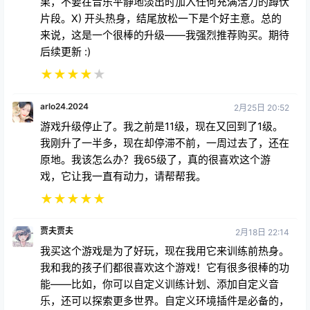
果，不要在音乐平静地淡出时加入任何充满活力的蹲伏
片段。X) 开头热身，结尾放松一下是个好主意。总的
来说，这是一个很棒的升级——我强烈推荐购买。期待
后续更新 :)
★
★
★
★
★
arlo24.2024
2月25日 20:52
游戏升级停止了。我之前是11级，现在又回到了1级。
我刚升了一半多，现在却停滞不前，一周过去了，还在
原地。我该怎么办？我65级了，真的很喜欢这个游
戏，它让我一直有动力，请帮帮我。
★
★
★
★
★
贾夫贾夫
2月18日 22:14
我买这个游戏是为了好玩，现在我用它来训练前热身。
我和我的孩子们都很喜欢这个游戏！它有很多很棒的功
能——比如，你可以自定义训练计划、添加自定义音
乐，还可以探索更多世界。自定义环境插件是必备的，