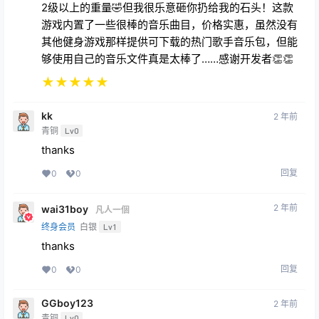
2级以上的重量🤣但我很乐意砸你扔给我的石头！这款
游戏内置了一些很棒的音乐曲目，价格实惠，虽然没有
其他健身游戏那样提供可下载的热门歌手音乐包，但能
够使用自己的音乐文件真是太棒了……感谢开发者👏👏
★
★
★
★
★
kk
2 年前
青铜
Lv0
thanks
回复
0
0
2 年前
wai31boy
凡人一個
终身会员
白银
Lv1
thanks
回复
0
0
GGboy123
2 年前
青铜
Lv0