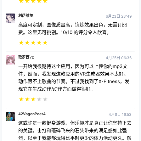
★
★
★
★
★
利萨维尔
6月23日 23:49
高度可定制，图像质量高，锻炼效果出色，无需订阅
费。这里无可挑剔。10/10 的评分令人欣喜。
★
★
★
★
★
歌罗西7z
4月25日 06:36
一开始我很期待这个应用，因为可以上传你的mp3文
件；然而，我发现这款应用的VR生成器效果不太好。
动作跟不上歌曲的节奏。不过我找到了X-Fitness，发
现它在生成动作/动作方面做得很好。
★
★
★
★
★
42VogonPoet4
4月8日 16:53
这或许是一款健身游戏，但乐趣才是真正让你坚持下去
的关键。击打和砸碎飞来的石头带来的满足感如此强
烈，以至于我能够玩得比平时更少的体力活动更久。触