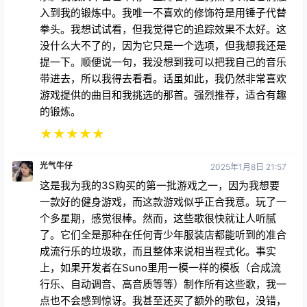
入到我的锻炼中。我唯一不喜欢的修饰符是用锤子代替
拳头。我想试试看，但我觉得它的追踪效果不太好。这
没什么大不了的，因为它只是一个选项，但我想我还是
提一下。顺便说一句，我没想到我可以把我自己的音乐
带进去，所以我得去看看。话虽如此，我仍然非常喜欢
游戏提供的曲目和我挑选的那首。强烈推荐，适合有趣
的锻炼。
★
★
★
★
★
光气牛仔
2025年1月8日 21:57
这是我为我的3S购买的第一批游戏之一，因为我想要
一款好的健身游戏，而这款游戏似乎正合我意。玩了一
个多星期，感觉很棒。然而，这些歌很快就让人听腻
了。它们全是那种在任何青少年服装店都能听到的准合
成流行乐的垃圾歌，而且整体来说相当程式化。事实
上，如果开发者在Suno里用一模一样的模板（合成流
行乐、自动调音、高音质等等）制作所有这些歌，我一
点也不会感到惊讶。我甚至还买了额外的歌包，没错，