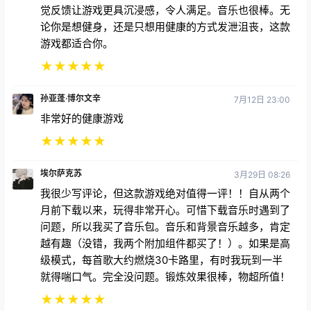
觉反馈让游戏更具沉浸感，令人满足。音乐也很棒。无
论你是想健身，还是只想用健康的方式发泄沮丧，这款
游戏都适合你。
★
★
★
★
★
孙亚蓬·博尔文辛
7月12日 23:00
非常好的健康游戏
★
★
★
★
★
埃尔萨克苏
3月29日 08:26
我很少写评论，但这款游戏绝对值得一评！！自从两个
月前下载以来，玩得非常开心。可惜下载音乐时遇到了
问题，所以我买了音乐包。音乐和背景音乐越多，肯定
越有趣（没错，我两个附加组件都买了！）。如果是高
级模式，每首歌大约燃烧30卡路里，有时我玩到一半
就得喘口气。完全没问题。锻炼效果很棒，物超所值！
★
★
★
★
★