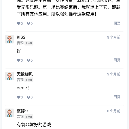
阅。这款应用只需一次性付费，就能让你心跳加速，享
受无限乐趣。第一场比赛结束后，我就迷上了它，卸载
了所有其他应用。所以强烈推荐这款应用！
回复
0
0
KIS2
9 个月前
青铜
Lv0
好
回复
0
0
无敌旋风
9 个月前
青铜
Lv0
eeee！
回复
0
0
沉醉丷
8 个月前
青铜
Lv0
有氧非常好的游戏