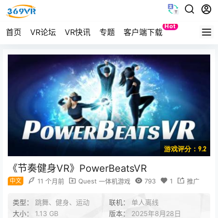
Hot
首页
VR论坛
VR快讯
专题
客户端下载
Quest
游戏评分：9.2
《节奏健身VR》PowerBeatsVR
中文
11 个月前
Quest 一体机游戏
793
1
推广
类型：
跳舞、健身、运动
联机：
单人离线
大小：
1.13 GB
版本：
2025年8月28日