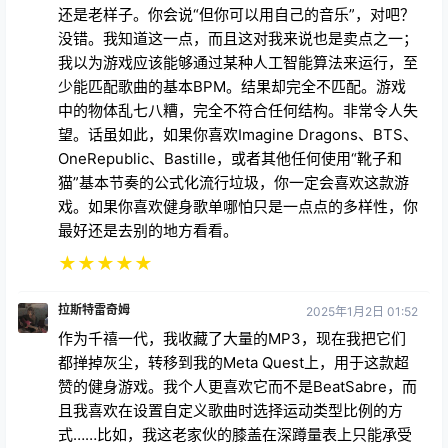
还是老样子。你会说“但你可以用自己的音乐”，对吧？
没错。我知道这一点，而且这对我来说也是卖点之一；
我以为游戏应该能够通过某种人工智能算法来运行，至
少能匹配歌曲的基本BPM。结果却完全不匹配。游戏
中的物体乱七八糟，完全不符合任何结构。非常令人失
望。话虽如此，如果你喜欢Imagine Dragons、BTS、
OneRepublic、Bastille，或者其他任何使用“靴子和
猫”基本节奏的公式化流行垃圾，你一定会喜欢这款游
戏。如果你喜欢健身歌单哪怕只是一点点的多样性，你
最好还是去别的地方看看。
★
★
★
★
★
拉斯特雷奇姆
2025年1月2日 01:52
作为千禧一代，我收藏了大量的MP3，现在我把它们
都掸掉灰尘，转移到我的Meta Quest上，用于这款超
赞的健身游戏。我个人更喜欢它而不是BeatSabre，而
且我喜欢在设置自定义歌曲时选择运动类型比例的方
式……比如，我这老家伙的膝盖在深蹲量表上只能承受