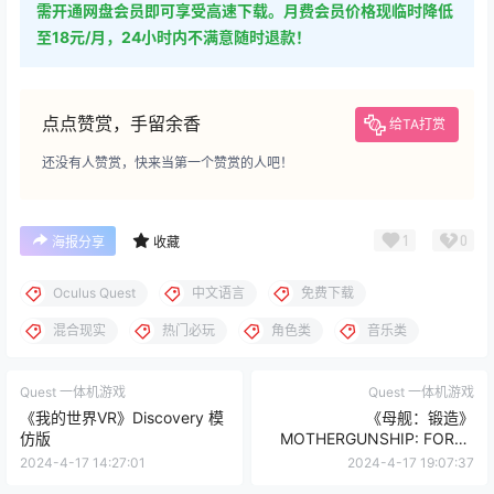
需开通网盘会员即可享受高速下载。月费会员价格现临时降低
至18元/月，24小时内不满意随时退款！
点点赞赏，手留余香
给TA打赏
还没有人赞赏，快来当第一个赞赏的人吧！
1
0
海报分享
收藏
Oculus Quest
中文语言
免费下载
混合现实
热门必玩
角色类
音乐类
Quest 一体机游戏
Quest 一体机游戏
《我的世界VR》Discovery 模
《母舰：锻造》
仿版
MOTHERGUNSHIP: FORGE
VR
2024-4-17 14:27:01
2024-4-17 19:07:37