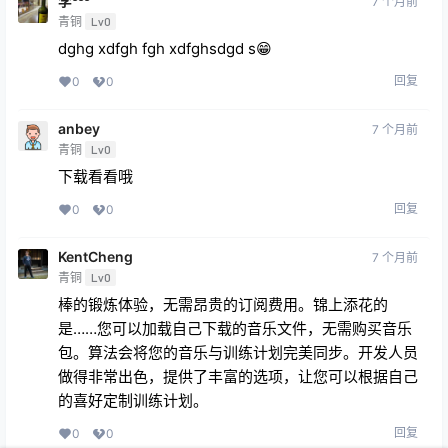
李³³³
7 个月前
青铜
Lv0
dghg xdfgh fgh xdfghsdgd s😁
回复
0
0
anbey
7 个月前
青铜
Lv0
下载看看哦
回复
0
0
KentCheng
7 个月前
青铜
Lv0
棒的锻炼体验，无需昂贵的订阅费用。锦上添花的
是……您可以加载自己下载的音乐文件，无需购买音乐
包。算法会将您的音乐与训练计划完美同步。开发人员
做得非常出色，提供了丰富的选项，让您可以根据自己
的喜好定制训练计划。
回复
0
0