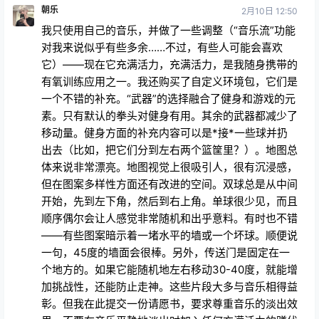
朝乐
2月10日 12:50
我只使用自己的音乐，并做了一些调整（“音乐流”功能
对我来说似乎有些多余……不过，有些人可能会喜欢
它）——现在它充满活力，充满活力，是我随身携带的
有氧训练应用之一。我还购买了自定义环境包，它们是
一个不错的补充。“武器”的选择融合了健身和游戏的元
素。只有默认的拳头对健身有用。其余的武器都减少了
移动量。健身方面的补充内容可以是*接*一些球并扔
出去（比如，把它们分到左右两个篮筐里？）。地图总
体来说非常漂亮。地图视觉上很吸引人，很有沉浸感，
但在图案多样性方面还有改进的空间。双球总是从中间
开始，先到左下角，然后到右上角。单球很少见，而且
顺序偶尔会让人感觉非常随机和出乎意料。有时也不错
——有些图案暗示着一堵水平的墙或一个坏球。顺便说
一句，45度的墙面会很棒。另外，传送门是固定在一
个地方的。如果它能随机地左右移动30-40度，就能增
加挑战性，还能防止走神。这些片段大多与音乐相得益
彰。但我在此提交一份请愿书，要求尊重音乐的淡出效