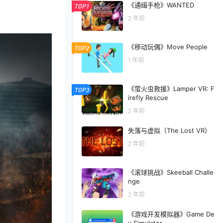
《通缉手枪》WANTED
TOP1
2 年前
《移动玩偶》Move People
TOP2
1 年前
《萤火虫救援》Lamper VR: F
TOP3
irefly Rescue
2 年前
失落与虚拟（The Lost VR）
2 年前
《滚球挑战》Skeeball Challe
nge
2 年前
《游戏开发模拟器》Game De