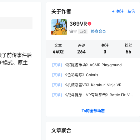
关于作者
关注
私信
369VR
铂金
Lv3
终身会员
文章
评论
关注
粉丝
4402
264
0
56
续了前传事件后
P模式、原生
[文章]
《家庭游乐场》ASMR Playground
[文章]
《色彩消除》Coloris
[文章]
《机械忍者VR》Karakuri Ninja VR
[文章]
《战斗健身：VR有氧拳击》Battle Fit: VR
Cardio Boxing
Ta的全部动态
文章聚合