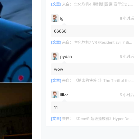
[文章]
来自：
生化危机4 重制版|国语|豪华全DLC（Resident Evil 4 VR）
lg
6 小时后
66666
[文章]
来自：
生化危机7 VR (Resident Evil 7 Biohazard VR)
pydah
5 小时后
wow
[文章]
来自：
《搏击的快感 2》The Thrill of the Fight 2
llllzz
5 小时后
11
[文章]
来自：
《DeoVR 超级播放器》Hyper DeoVR – VR Video Streaming