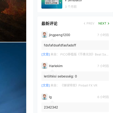
v Simulator
3 个月前
最新评论
PREV
NEXT
jingpeng1200
7 小时后
fdsfafdsafdfasfadsff
[文章]
来自：
PICO移植版《节奏光剑》Beat Saber 一体机游戏
Harlekim
7 小时后
letöltési sebesség: 0
[文章]
来自：
《弹球特效》Pinball FX VR
lg
6 小时后
2342342