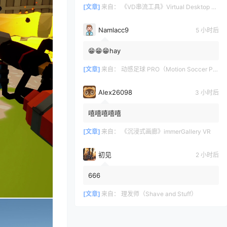
[文章]
来自：
《VD串流工具》Virtual Desktop 破解版
Namlacc9
5 小时后
😁😁😁hay
[文章]
来自：
动感足球 PRO（Motion Soccer PRO）
Alex26098
3 小时后
嘻嘻嘻嘻嘻
[文章]
来自：
《沉浸式画廊》immerGallery VR
初见
2 小时后
666
[文章]
来自：
理发师（Shave and Stuff）