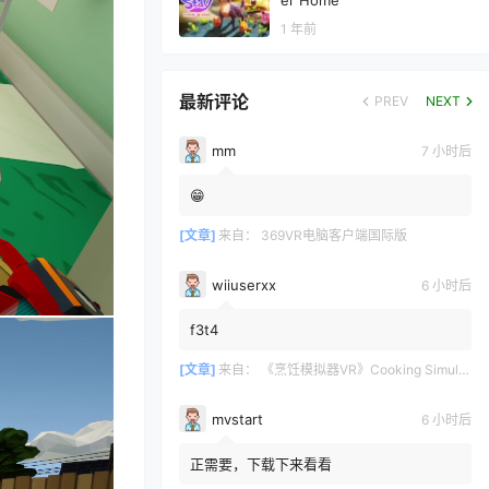
er Home
1 年前
最新评论
PREV
NEXT
mm
7 小时后
😁
[文章]
来自：
369VR电脑客户端国际版
wiiuserxx
6 小时后
f3t4
[文章]
来自：
《烹饪模拟器VR》Cooking Simulator VR
mvstart
6 小时后
正需要，下载下来看看