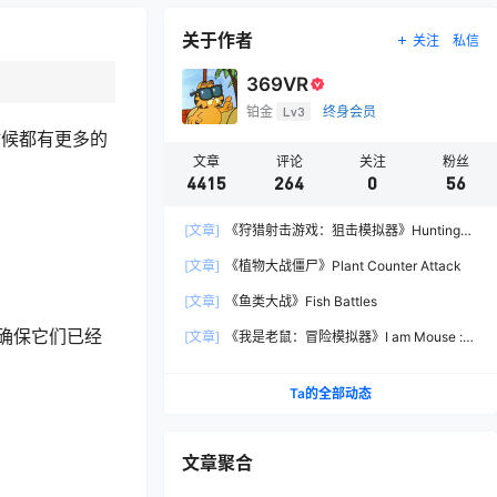
关于作者
关注
私信
369VR
铂金
Lv3
终身会员
时候都有更多的
文章
评论
关注
粉丝
4415
264
0
56
[文章]
《狩猎射击游戏：狙击模拟器》Hunting
Shooter: Sniper Simulator
[文章]
《植物大战僵尸》Plant Counter Attack
[文章]
《鱼类大战》Fish Battles
确保它们已经
[文章]
《我是老鼠：冒险模拟器》I am Mouse :
Adventure Simulator
Ta的全部动态
文章聚合