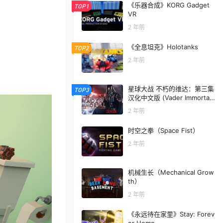
《乐器合成》KORG Gadget
TOP1
VR
2 年前
《全息坦克》Holotanks
TOP2
2 年前
星球大战 不朽的维达：第三集
TOP3
汉化中文版 (Vader Immortal:
Episode III)
2 年前
时空之拳（Space Fist）
2 年前
机械生长（Mechanical Grow
th）
2 年前
《永远待在家里》Stay: Forev