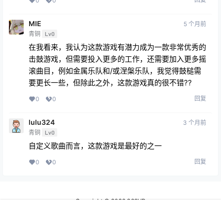
0
0
MIE
5 个月前
青铜
Lv0
在我看来，我认为这款游戏有潜力成为一款非常优秀的
击鼓游戏，但需要投入更多的工作，还需要加入更多摇
滚曲目，例如金属乐队和/或涅槃乐队，我觉得鼓槌需
要更长一些，但除此之外，这款游戏真的很不错??
回复
0
0
lulu324
3 个月前
青铜
Lv0
自定义歌曲而言，这款游戏是最好的之一
回复
0
0
Copyright © 2026
369VR
首页
专题
会员
搜索
菜单
我的
查询 15 次，耗时 0.3575 秒