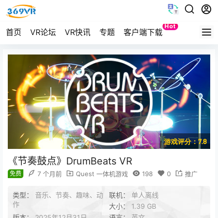
Hot
首页
VR论坛
VR快讯
专题
客户端下载
Quest
游戏评分：7.8
《节奏鼓点》DrumBeats VR
免费
7 个月前
Quest 一体机游戏
198
0
推广
类型：
音乐、节奏、趣味、动
联机：
单人离线
作
大小：
1.39 GB
版本：
2025年12月31日
语言：
英文