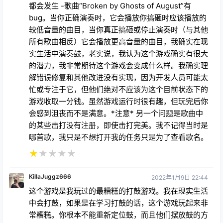
都会发生 -歌曲“Broken by Ghosts of August”有
bug。当你正确演奏时，它会播放你搞砸时应该播放的
较低音量的曲目，当你真正搞砸或停止演奏时（与其他
所有歌曲相反）它会播放更高音量的曲目，我确实在现
实生活中演奏鼓，老实说，我认为这个游戏确实有很大
的潜力，我非常期待这个游戏会变成什么样。我确实理
解错误修复和其他改进没有实现，因为开发人员可能太
忙或专注于它，但他们绝对不应该为这个目前状态下的
游戏收取一分钱。虽然游戏运行时很有趣，但玩完后你
会感到沮丧而不是满意。*注意* 另一个问题是歌曲中
的某些击打没有注册，即使击打完美。我不记得当时是
哪首歌，我只是不想打开我的任务只是为了查看歌名。
★
★
★
★
★
KillaJuggz666
2022年1月9日 22:44
这个游戏是我玩过的最糟糕的打鼓游戏。我在现实生活
中会打鼓，如果是在学习打鼓的话，这个游戏玩起来非
常糟糕。你根本不能重新定位鼓，而且他们摆放鼓的方