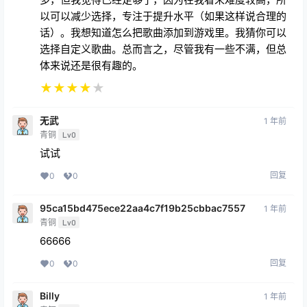
以可以减少选择，专注于提升水平（如果这样说合理的
话）。我想知道怎么把歌曲添加到游戏里。我猜你可以
选择自定义歌曲。总而言之，尽管我有一些不满，但总
体来说还是很有趣的。
★
★
★
★
★
无武
1 年前
青铜
Lv0
试试
回复
0
0
95ca15bd475ece22aa4c7f19b25cbbac7557
1 年前
青铜
Lv0
66666
回复
0
0
Billy
1 年前