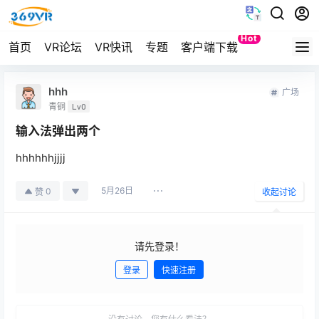
Hot
首页
VR论坛
VR快讯
专题
客户端下载
Quest
hhh
广场
青铜
Lv0
输入法弹出两个
hhhhhhjjjj
5月26日
0
赞
收起讨论
请先登录！
登录
快速注册
发布