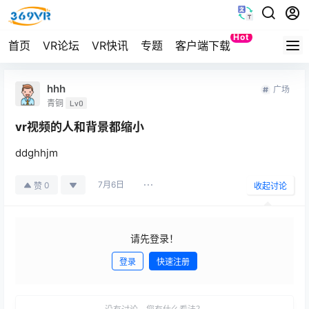
Hot
首页
VR论坛
VR快讯
专题
客户端下载
Quest
hhh
广场
青铜
Lv0
vr视频的人和背景都缩小
ddghhjm
7月6日
0
赞
收起讨论
请先登录！
登录
快速注册
发布