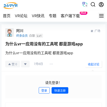
Hot
首页
VR论坛
VR快讯
专题
客户端下载
Quest
阿川
广场
终身会员
白银
Lv1
为什么vr一应用没有的工具呢 都是游戏app
为什么vr一应用没有的工具呢 都是游戏app
7月6日
0
赞
收起讨论
请先登录！
登录
快速注册
发布