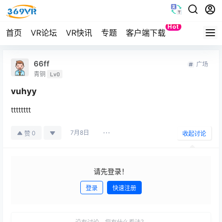
Hot
首页
VR论坛
VR快讯
专题
客户端下载
Quest
66ff
广场
青铜
Lv0
vuhyy
tttttttt
7月8日
0
赞
收起讨论
请先登录！
登录
快速注册
发布