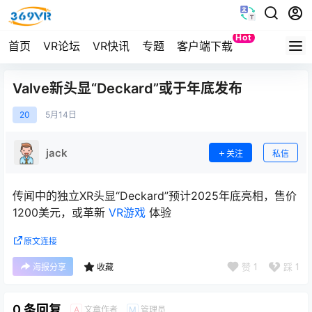
Hot
首页
VR论坛
VR快讯
专题
客户端下载
Quest
Valve新头显“Deckard”或于年底发布
20
5月
14日
jack
关注
私信
传闻中的独立XR头显“Deckard”预计2025年底亮相，售价
1200美元，或革新
VR游戏
体验
原文连接
赞
1
踩
1
海报分享
收藏
0 条回复
文章作者
管理员
A
M