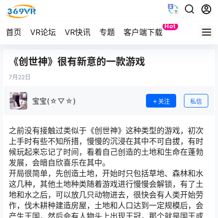
Hot
首页
VR论坛
VR快讯
专题
客户端下载
Quest
《创世神》很有新意的一款游戏
7月
22日
宝宝(☆▽☆)
关注
私信
之前没有接触过类似于《创世神》这种类型的游戏，初次
上手时有些不知所措，慢慢的沉浸在其中不可自拔，有时
候玩起来忘记了时间，看着自己创造的土地和生命在蓬勃
发展，会暗自欣喜乐在其中。
开局很简单，先创造土地，开始时只包括草地、森林和水
这几种，其他土地种类随着游戏进行慢慢会解锁，有了土
地和水之后，可以放几只动物进去，很快会有人类开始劳
作，伐木耕种建造房屋，土地和人口达到一定规模后，会
产生王国，然后会有人物头上出现王冠，那个就是国王或