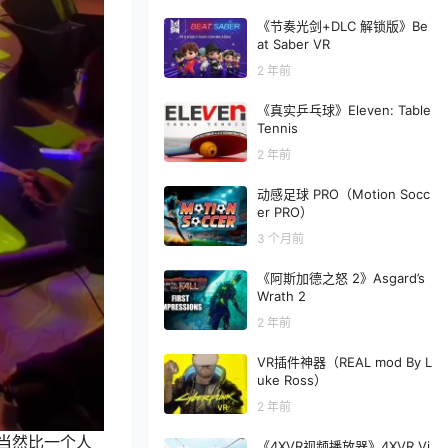
《节奏光剑+DLC 解锁版》Be
at Saber VR
2 年前
《真实乒乓球》Eleven: Table
Tennis
2 年前
动感足球 PRO（Motion Socc
er PRO）
3 个月前
《阿斯加德之怒 2》Asgard’s
Wrath 2
2 年前
VR插件神器（REAL mod By L
uke Ross）
2 年前
当然比一个人
《4XVR视频播放器》4XVR Vi