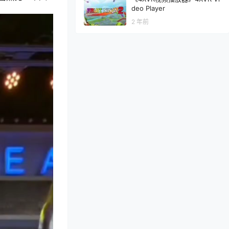
deo Player
2 年前