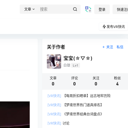
文章
登录
快速注
发布VR快讯
关于作者
关注
私信
宝宝(☆▽☆)
白银
Lv1
文章
评论
关注
粉丝
0
0
0
4
[VR快讯]
【每周折扣晒单】远古地牢历险
[VR快讯]
【梦境世界热门道具排名】
[VR快讯]
《梦境世界经典台词盘点》
[VR快讯]
讨论