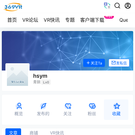
Hot
首页
VR论坛
VR快讯
专题
客户端下载
Ques
关注Ta
发私信
hsym
青铜
Lv0
概览
发布的
关注
粉丝
收藏
文章
商铺
VR快讯