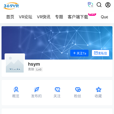
Hot
首页
VR论坛
VR快讯
专题
客户端下载
Ques
关注Ta
发私信
hsym
青铜
Lv0
概览
发布的
关注
粉丝
收藏