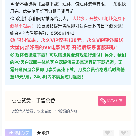
⚠ 请不要选择【直链下载】线路，该线路流量有限，一般很快
用完，优先使用新直链跟千兆直链
😊 欢迎把我们网站推荐给别人，
人越多，开放VIP地址免费下
载频率越高！
论坛发帖提升等级即可获得更多每日下载次数！
终身VIP售后服务群：856861442
😍 限时优惠，永久VIP仅需128元，永久VIP额外赠送
大量内部好看的VR电影资源,开通后联系客服获取！
😍 想体验极速下载？可以筛选免费游戏进行测试！另外，我们
的PC客户端跟一体机客户端提供三条高速直链下载通道，无
需开通网盘会员即可享受高速下载。月费会员价格现临时降低
至18元/月，24小时内不满意随时退款！
点点赞赏，手留余香
给TA打赏
还没有人赞赏，快来当第一个赞赏的人吧！
0
0
海报分享
收藏