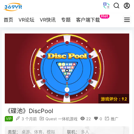
Hot
首页
VR论坛
VR快讯
专题
客户端下载
Quest
游戏评分：9.2
《碟池》DiscPool
VIP
3 个月前
Quest 一体机游戏
22
0
推广
类型：
桌游、体育、模拟
联机：
多人