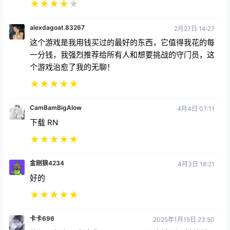
★
★
★
★
★
alexdagoat.83267
2月27日 14:27
这个游戏是我用钱买过的最好的东西，它值得我花的每
一分钱，我强烈推荐给所有人和想要挑战的守门员，这
个游戏治愈了我的无聊！
★
★
★
★
★
CamBamBigAlow
4月4日 07:11
下载 RN
★
★
★
★
★
金刚狼4234
4月3日 18:21
好的
★
★
★
★
★
卡卡696
2025年1月15日 23:50