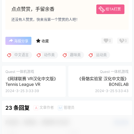
点点赞赏，手留余香
给TA打赏
还没有人赞赏，快来当第一个赞赏的人吧！
0
0
海报分享
收藏
中文语言
动作类
趣味类
运动类
Quest 一体机游戏
Quest 一体机游戏
《网球联赛 VR汉化中文版》
《骨骼实验室 汉化中文版》
Tennis League VR
BONELAB
2024-3-25 3:33:39
2024-3-25 5:33:43
23 条回复
文章作者
管理员
A
M
欢迎您，新朋友，感谢参与互动！
确认修改