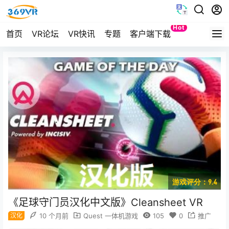
Hot
首页
VR论坛
VR快讯
专题
客户端下载
Quest
游戏评分：9.4
《足球守门员汉化中文版》Cleansheet VR
汉化
10 个月前
Quest 一体机游戏
105
0
推广