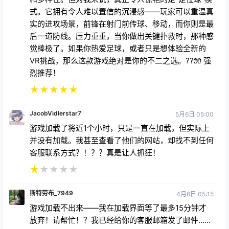
式。它拥有令人难以置信的沉浸感——玩家可以重温真
实的进攻场景，前锋在射门前传球、移动，而你则是最
后一道防线。压力重重，当你做出关键扑救时，那种感
觉棒极了。如果你热爱足球，或者只是想体验全新的
VR挑战，那么这款游戏绝对是你的不二之选。??🧤 强
烈推荐！
★
★
★
★
★
JacobVidlerstar7
5月6日 05:00
游戏加载了将近1个小时，只是一直在加载，但实际上
并没有加载。我甚至查看了他们的网站，却找不到任何
客服联系方式？！？？真是让人抓狂！
★
★
★
★
★
斯特劳布_7949
4月6日 05:15
游戏加载不出来——我在加载界面等了最多15分钟才
放弃！请帮忙！？我已经给你的客服邮箱发了邮件……