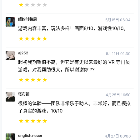
★
★
★
★
★
纽约时装周
5月15日 06:04
游戏内容丰富，玩法多样！画面8/10，游戏性10/10。
★
★
★
★
★
aj252
5月11日 01:30
起初我期望值不高，但它是有史以来最好的 VR 守门员
游戏，对我帮助很大，所以谢谢你 ??
★
★
★
★
★
塔布顿
4月25日 16:50
很棒的体验——团队非常乐于助人。非常好，而且模拟
了真实的游戏，10/10
★
★
★
★
★
english.neuer
4月27日 00:06