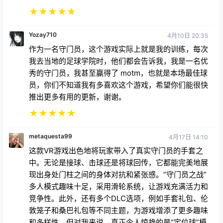
★
★
★
★
★
Yozay710
4月10日 20:35
作为一名守门员，这个游戏实际上就是我的训练，每次
我去当地的足球学院时，他们都会告诉我，我是一名优
秀的守门员，我甚至赢得了 motm，也就是本场最佳球
员，你们不知道我有多喜欢这个游戏，希望你们能很快
推出更多有用的更新，谢谢。
★
★
★
★
★
metaquesta99
4月17日 14:10
这款VR游戏出色地将玩家带入了真实守门员的手套之
中。无论是接球、击球还是将球回传，它都能完美地展
现出身处门柱之间的身体对抗和紧张感。“守门员之战”
多人模式趣味十足，采用滑轮系统，让游戏充满活力和
竞争性。此外，还有多个DLC选项，例如手套礼包、伦
敦笼子和桑巴礼包等不同主题，为游戏增添了更多趣味
和多样性。但对我来说，真正令人惊艳的是“定位球”模