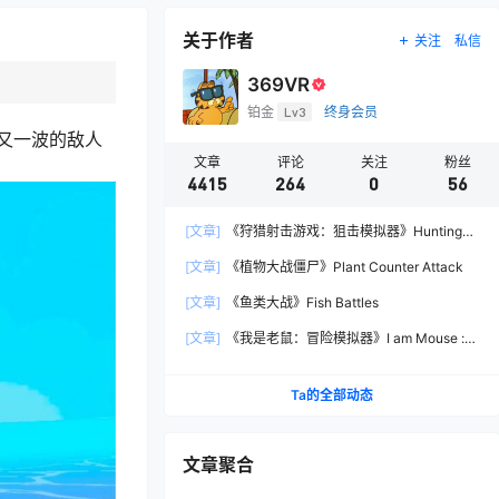
关于作者
关注
私信
369VR
铂金
Lv3
终身会员
又一波的敌人
文章
评论
关注
粉丝
4415
264
0
56
[文章]
《狩猎射击游戏：狙击模拟器》Hunting
Shooter: Sniper Simulator
[文章]
《植物大战僵尸》Plant Counter Attack
[文章]
《鱼类大战》Fish Battles
[文章]
《我是老鼠：冒险模拟器》I am Mouse :
Adventure Simulator
Ta的全部动态
文章聚合