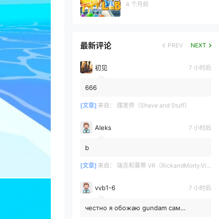
4 个月前
最新评论
PREV
NEXT
初见
7 小时后
666
[文章]
来自：
理发师（Shave and Stuff）
Aleks
7 小时后
b
[文章]
来自：
瑞克和莫蒂 VR（RickandMorty:VirtualRick-ality）
vvb1-6
7 小时后
честно я обожаю gundam сам
собирал модельку rx78-2 rg жаль что