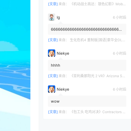
1/144 а так я пропустил хайп данно...
[文章]
来自：
《机动战士高达：银色幻影》Mobile Suit Gundam: Silver Phantom
lg
6 小时后
6666666666666666666666666666666
6666666
[文章]
来自：
生化危机4 重制版|国语|豪华全DLC（Resident Evil 4 VR）
Niekye
6 小时后
hhhh
[文章]
来自：
《亚利桑那阳光 2 VR》Arizona Sunshine® 2
Niekye
6 小时后
wow
[文章]
来自：
《包工头 吃鸡对决》Contractors Showdown