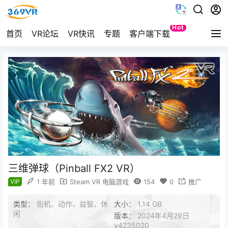
Hot
首页
VR论坛
VR快讯
专题
客户端下载
Quest
三维弹球（Pinball FX2 VR）
VIP
1 年前
Steam VR 电脑游戏
154
0
推广
类型：
街机、动作、益智、休
大小：
1.14 GB
闲
版本：
2024年4月29日
v4235020