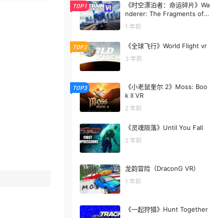
《时空漂泊者：命运碎片》Wa
TOP1
nderer: The Fragments of F
ate
1 年前
《全球飞行》World Flight vr
TOP2
3 年前
《小老鼠奎尔 2》Moss: Boo
TOP3
k II VR
2 年前
《灵魂陨落》Until You Fall
2 年前
龙韵冒险（DraconG VR）
1 年前
《一起狩猎》Hunt Together