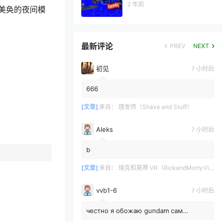
2 年前
美奂的夜间模
最新评论
PREV
NEXT
初见
7 小时后
666
[文章]
来自：
理发师（Shave and Stuff）
Aleks
7 小时后
b
[文章]
来自：
瑞克和莫蒂 VR（RickandMorty:VirtualRick-ality）
vvb1-6
7 小时后
честно я обожаю gundam сам
собирал модельку rx78-2 rg жаль что