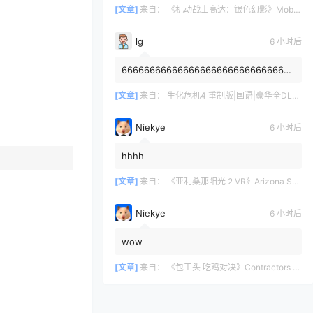
1/144 а так я пропустил хайп данно...
[文章]
来自：
《机动战士高达：银色幻影》Mobile Suit Gundam: Silver Phantom
lg
6 小时后
6666666666666666666666666666666
6666666
[文章]
来自：
生化危机4 重制版|国语|豪华全DLC（Resident Evil 4 VR）
Niekye
6 小时后
hhhh
[文章]
来自：
《亚利桑那阳光 2 VR》Arizona Sunshine® 2
Niekye
6 小时后
wow
[文章]
来自：
《包工头 吃鸡对决》Contractors Showdown